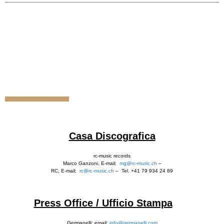
Casa Discografica
rc-music records
Marco Ganzoni, E-mail;
mg@rc-music.ch
–
RC, E-mail;
rc@rc-music.ch
– Tel. +41 79 934 24 89
Press Office / Ufficio Stampa
Germanelli; email:
info@germanelli.com